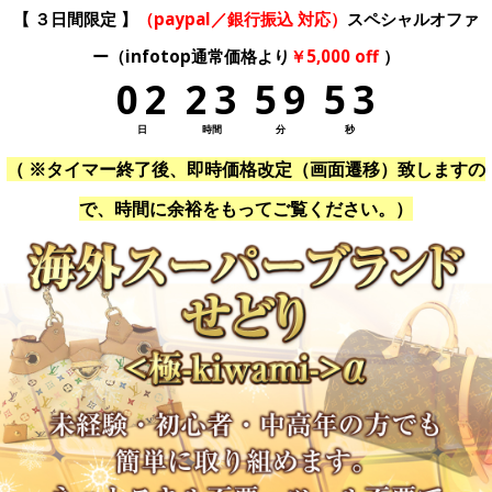
【 ３
日間
限定 】
（paypal／銀行振込 対応）
スペシャルオファ
ー（infotop通常価格より
￥5,000 off
）
0
2
2
3
5
9
5
2
日
時間
分
秒
（ ※タイマー終了後、即時価格改定（画面遷移）致しますの
で、時間に余裕をもってご覧ください。）